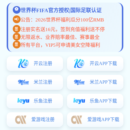
赛数据从这里开始
覆盖实时赛事、专业数据、高清视频，
芒果体育
网页版APP
与网页版为您提供便捷的体育服务。
APP下载
网页版入口
首页
/
体育热讯
/ 正文
2026-06-06 13:47
78 次阅读
三月三分命中率排行榜揭晓加兰领衔KD克