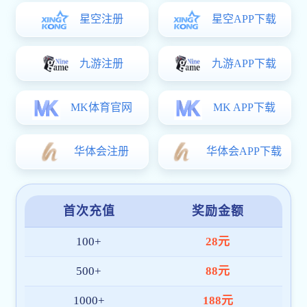
莱哈登纷纷上榜
在刚刚过去的三月，NBA赛季进入了白热化阶段，各
支球队为了季后赛名额而全力奋战。在这一过程中，
三分球的表现成为了关键因素之一。近日，三月的三
分命中率排行榜正式揭晓，其中克利夫兰骑士队的年
轻后卫加兰以出色的表现领衔榜单，展现了他卓越的
投篮能力和比赛影响力。同时，凯文·杜兰特、克莱·汤
普森和詹姆斯·哈登等明星球员也纷纷上榜，体现了他
们在关键时刻为球队贡献的重要性。本文将从排行榜
背景、加兰的突出表现、其他上榜球员分析以及对球
队影响等四个方面进行详细阐述，以全面解读这一话