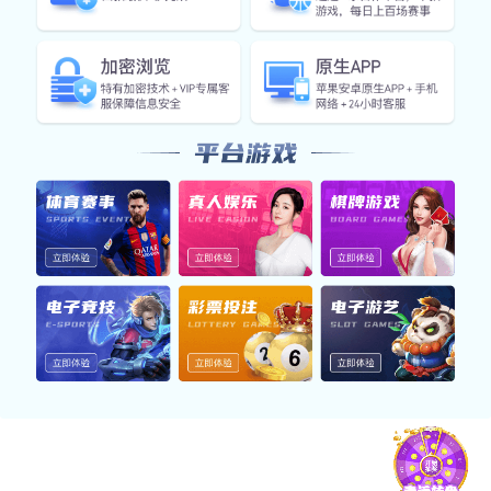
增设“战队动态”区块，涵盖近期赛程与战力变化。
适配旧机型夜间模式，解决字体样式兼容问题。
整体响应速度提升，页面切换更为顺滑。
2023年9月15日 · App v5.3.2
账户系统安全性增强
引入双重验证机制，提升用户资产与数据安全。
支持查看历史登录设备，异常访问可第一时间排查。
解决验证码间歇性延迟问题，提升注册体验。
2023年8月1日 · App v5.2.8
赛事提醒与首页模块升级
优化赛事提醒组件，新增浮动提醒条，查看更直观。
推出“今日焦点赛事”桌面小组件，重要赛事不错过。
历史数据筛选功能加强，查阅记录更省力。
2023年6月10日 · App v5.2.0