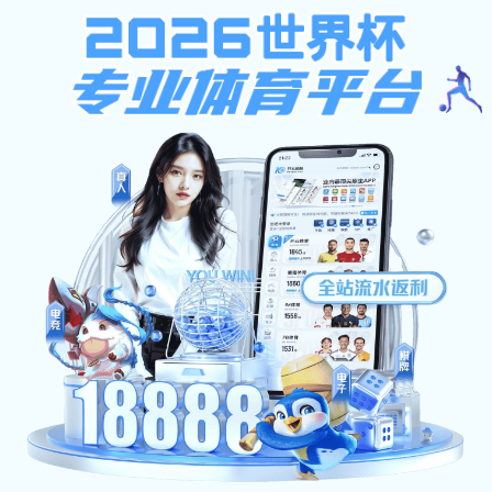
注册入口
立即下载 芒果体育网页版 App
集实时比分、深度分析、社群互动于一体，芒果
(MANGOSPORT)体育·官方网站-中国智慧体育科技领导者用
户专属的全场景赛事体验入口。
App Store 下载
Google Play 获取